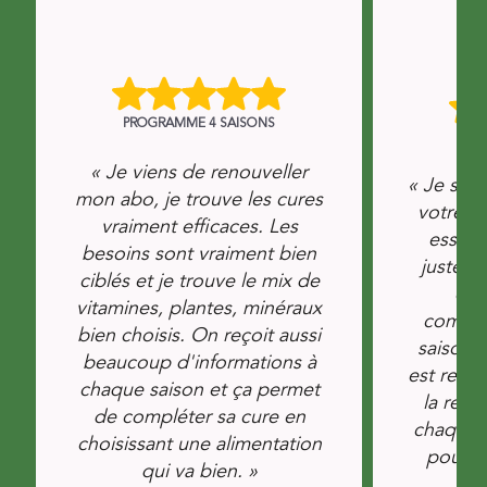
PROGRAMME 4 SAISONS
PRO
« Je viens de renouveller
« Je suis
mon abo, je trouve les cures
votre bo
vraiment efficaces. Les
essayé
besoins sont vraiment bien
juste g
ciblés et je trouve le mix de
che
vitamines, plantes, minéraux
complé
bien choisis. On reçoit aussi
saison,
beaucoup d'informations à
est regr
chaque saison et ça permet
la rece
de compléter sa cure en
chaque s
choisissant une alimentation
pour c
qui va bien. »