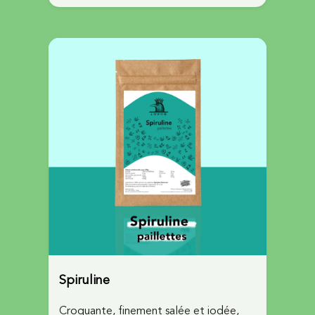
Spiruline
Croquante, finement salée et iodée,